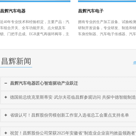
昌辉汽车电器
昌辉汽车电子
近40年专业技术和经验积淀，主要产品：汽
拥有专业的生产加工设备、试验检
车组合开关、全车功能开关、点火锁及车
研制开发设备，专业研发、制造和
锁、门把手总成、EGR废气再循环阀等，主
车身控制器、汽车电子传感器、汽
要为通用、福特、大众、戴姆勒和长城、奇
关、汽车车窗智能防夹系统等汽车
瑞、江淮等国内外50多家汽车主机厂配套供
品，与多家汽车主机厂商配套供货
货
昌辉新闻
昌辉汽车电器匠心智造驱动产业跃迁
德国前总统克里斯蒂安·武尔夫莅临昌辉参观访问 共探中德智能制
新机遇
省级认可！昌辉股份劳模创新工作室入选省总工会重点支持名单
祝贺！昌辉股份公司荣获2025年安徽省“制造业企业亩均效益领跑者