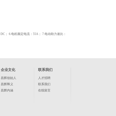
V DC； 6.电机额定电流：55A； 7.电动助力速比：
企业文化
联系我们
昌辉创始人
人才招聘
昌辉释义
联系我们
昌辉内涵
在线留言