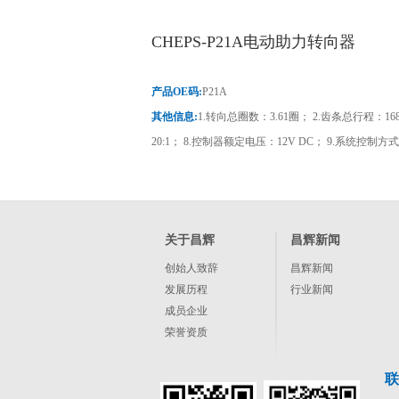
CHEPS-P21A电动助力转向器
产品OE码:
P21A
其他信息:
1.转向总圈数：3.61圈； 2.齿条总行程：16
20:1； 8.控制器额定电压：12V DC； 9.系统控制方式
关于昌辉
昌辉新闻
创始人致辞
昌辉新闻
发展历程
行业新闻
成员企业
荣誉资质
联