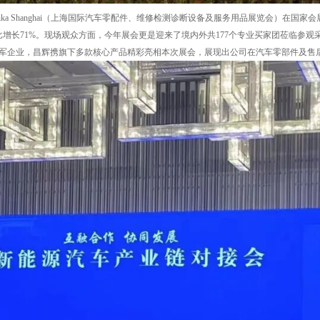
mechanika Shanghai（上海国际汽车零配件、维修检测诊断设备及服务用品展览会）
，同比增长71%。现场观众方面，今年展会更是迎来了境内外共177个专业买家团莅临参
军企业，昌辉携旗下多款核心产品精彩亮相本次展会，展现出公司在汽车零部件及售