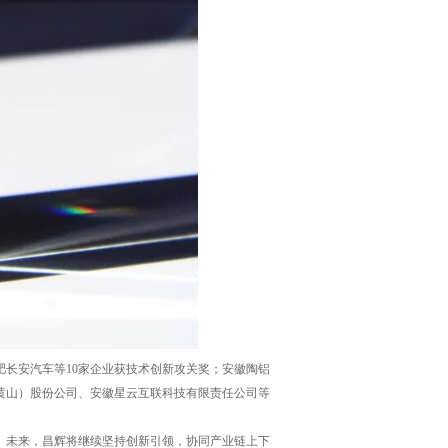
肥长安汽车等10家企业获技术创新攻关奖；安徽陶铝
黄山）股份公司、安徽星云互联科技有限责任公司等
。未来，昌辉将继续坚持创新引领，协同产业链上下