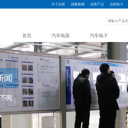
关于昌辉
昌辉新闻
昌辉产品
昌辉能力
首页
汽车电器
汽车电子