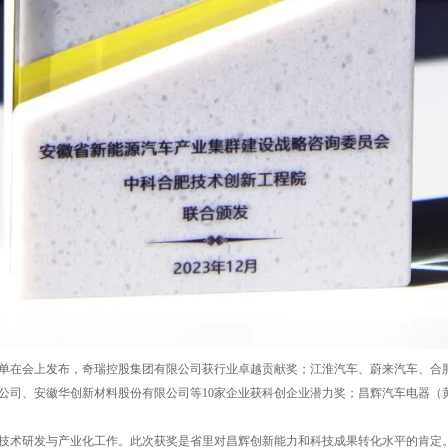
奖名单在会上发布，奇瑞控股集团有限公司获行业卓越贡献奖；江淮汽车、蔚来汽车、合
公司、安徽华创新材料股份有限公司等10家企业获科创企业潜力奖；昌辉汽车电器（
技术研发与产业化工作。此次获奖是省里对昌辉创新能力和科技成果转化水平的肯定