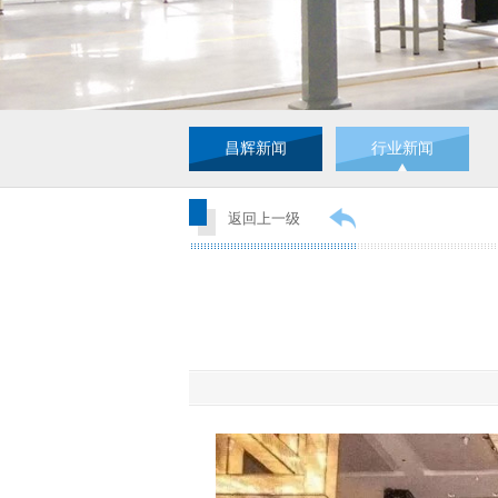
昌辉新闻
行业新闻
返回上一级