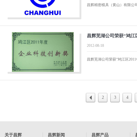
昌辉精密模具（黄山）有限公
昌辉芜湖公司荣获“鸠江区
2012-08-18
昌辉芜湖公司荣获“鸠江区201
2
3
4
关于昌辉
昌辉新闻
昌辉产品