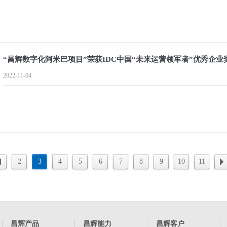
“昌辉数字化阿米巴项目”荣获IDC中国“未来运营领军者”优秀企业
2022-11-04
2
3
4
5
6
7
8
9
10
11
昌辉产品
昌辉能力
昌辉客户